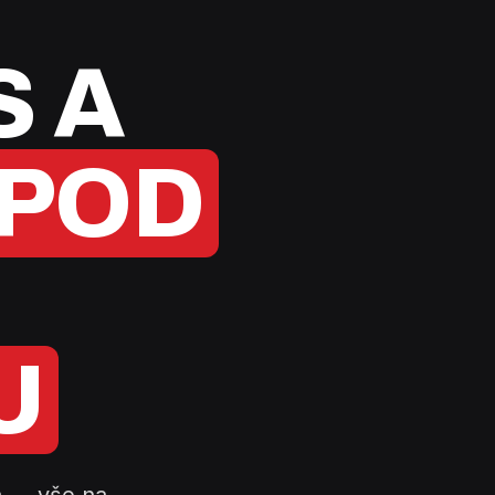
S A
POD
U