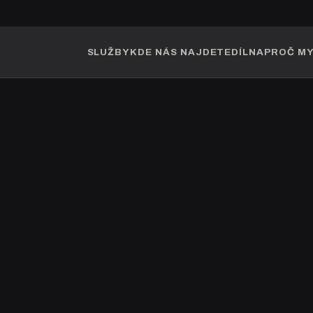
SLUŽBY
KDE NÁS NAJDETE
DÍLNA
PROČ M