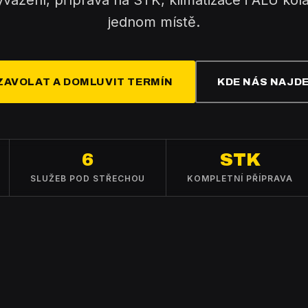
yvážení, příprava na STK, klimatizace i ALU ko
jednom místě.
ZAVOLAT A DOMLUVIT TERMÍN
KDE NÁS NAJD
6
STK
SLUŽEB POD STŘECHOU
KOMPLETNÍ PŘÍPRAVA