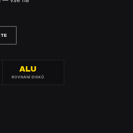
la — vše na
ETE
ALU
ROVNÁNÍ DISKŮ